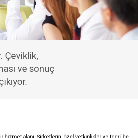
. Çeviklik,
ması ve sonuç
ıkıyor.
r hizmet alanı. Şirketlerin, özel yetkinlikler ve tecrübe