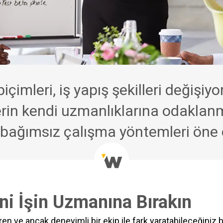
çimleri, iş yapış şekilleri değişiyor
erin kendi uzmanlıklarına odaklan
 bağımsız çalışma yöntemleri öne ç
ni İşin Uzmanına Bırakın
en ve ancak deneyimli bir ekip ile fark yaratabileceğiniz bi