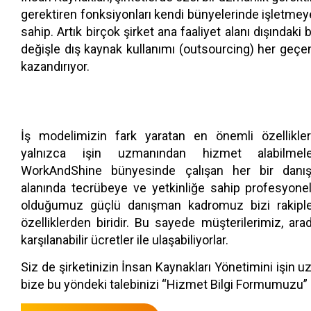
gerektiren fonksiyonları kendi bünyelerinde işletme
sahip. Artık birçok şirket ana faaliyet alanı dışında
değişle dış kaynak kullanımı (outsourcing) her geçen 
kazandırıyor.
İş modelimizin fark yaratan en önemli özellikleri
yalnızca işin uzmanından hizmet alabilmele
WorkAndShine bünyesinde çalışan her bir danış
alanında tecrübeye ve yetkinliğe sahip profesyonel
olduğumuz güçlü danışman kadromuz
bizi rakip
özelliklerden biridir. Bu s
ayede müşterilerimiz, ara
karşılanabilir ücretler ile ulaşabiliyorlar.
Siz de şirketinizin İnsan Kaynakları Yönetimini işin 
bize bu yöndeki talebinizi “Hizmet Bilgi Formumuzu” do