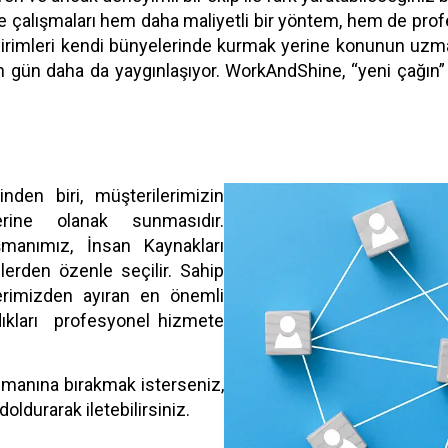
ye çalışmaları hem daha maliyetli bir yöntem, hem de pro
ki birimleri kendi bünyelerinde kurmak yerine konunun uzma
gün daha da yaygınlaşıyor. WorkAndShine, “yeni çağın” iş
nden biri, müşterilerimizin
rine olanak sunmasıdır.
manımız, İnsan Kaynakları
lerden özenle seçilir.
Sahip
lerimizden ayıran en önemli
dıkları profesyonel hizmete
uzmanına bırakmak isterseniz,
ldurarak iletebilirsiniz.