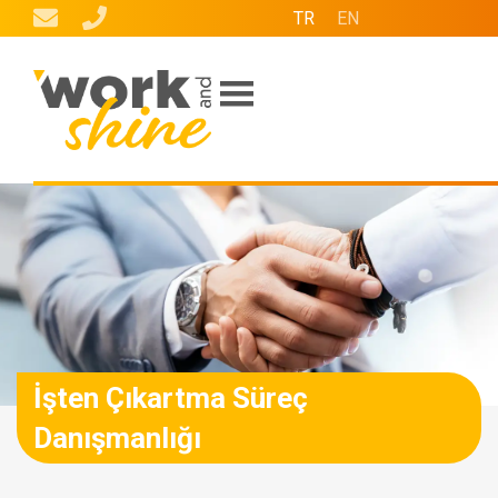
TR
EN
İşten Çıkartma Süreç
Danışmanlığı